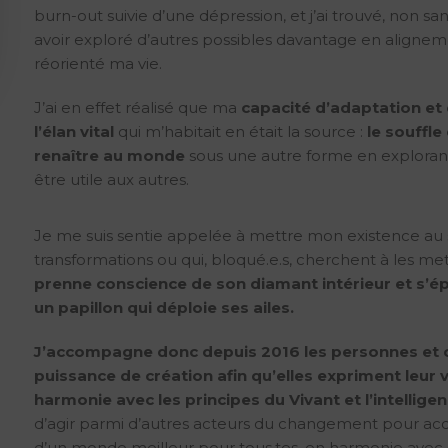
burn-out suivie d’une dépression, et j’ai trouvé, non sa
avoir exploré d’autres possibles davantage en alignem
réorienté ma vie.
J’ai en effet réalisé que ma
capacité d’adaptation et 
l’élan vital
qui m’habitait en était la source :
le souffle
renaître au monde
sous une autre forme en explorant 
être utile aux autres.
Je me suis sentie appelée à mettre mon existence au s
transformations ou qui, bloqué.e.s, cherchent à les me
prenne conscience de son diamant intérieur et s’ép
un papillon qui déploie ses ailes.
J’accompagne donc depuis 2016 les personnes et or
puissance de création afin qu’elles expriment leur vra
harmonie avec les principes du Vivant et l’intelli
d’agir parmi d’autres acteurs du changement pour accr
d’un monde meilleur pour tous.tes, en harmonie avec 