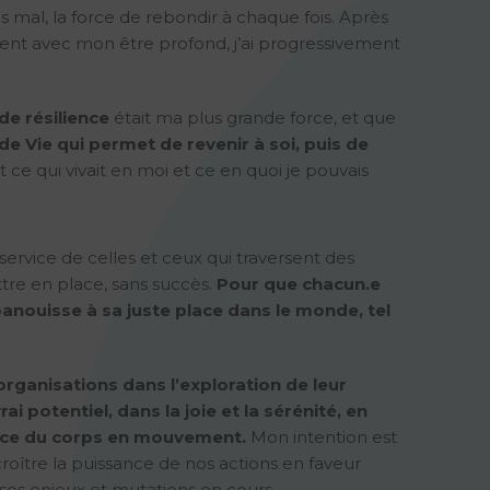
ns mal, la force de rebondir à chaque fois. Après
ent avec mon être profond, j’ai progressivement
de résilience
était ma plus grande force, et que
 de Vie qui permet de revenir à soi, puis de
ce qui vivait en moi et ce en quoi je pouvais
ervice de celles et ceux qui traversent des
ttre en place, sans succès.
Pour que chacun.e
anouisse à sa juste place dans le monde, tel
ganisations dans l’exploration de leur
i potentiel, dans la joie et la sérénité, en
gence du corps en mouvement.
Mon intention est
oître la puissance de nos actions en faveur
ses enjeux et mutations en cours.