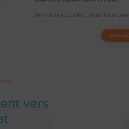
Je travaille aujourd’hui en tant que con
Me Cont
monde
nt vers
at