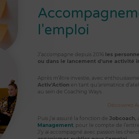
Accompagneme
l'emploi
J’accompagne depuis 2016
les personn
ou dans le lancement d’une activité 
Après m’être investie, avec enthousiasme e
Activ’Action
en tant qu’animatrice d’ateli
au sein de Coaching Ways.
Découvrez Ac
Puis j’ai assuré la fonction de
Jobcoach,
a
Management
, pour le compte de l’entr
J’y ai accompagné avec passion les cher
organismes publics pour l’emploi
.