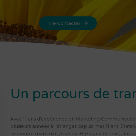
Me Contacter
Un parcours de tra
Avec 11 ans d’expérience en Marketing/Communication/V
plusieurs années à l’étranger depuis mes 11 ans: Etats-U
rencontré mon mari), Grande-Bretagne (3 mois), Japon (